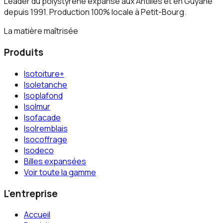
Leader du polystyrène expansé aux Antilles et en Guyane
depuis 1991. Production 100% locale à Petit-Bourg.
La matière maîtrisée
Produits
Isotoiture+
Isoletanche
Isoplafond
Isolmur
Isofacade
Isolremblais
Isocoffrage
Isodeco
Billes expansées
Voir toute la gamme
L'entreprise
Accueil