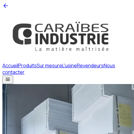
Accueil
Produits
Sur mesure
L'usine
Revendeurs
Nous
contacter