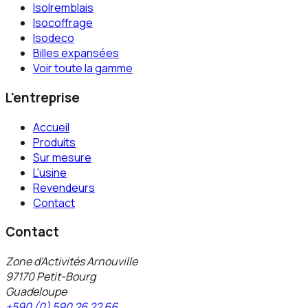
Isolremblais
Isocoffrage
Isodeco
Billes expansées
Voir toute la gamme
L'entreprise
Accueil
Produits
Sur mesure
L'usine
Revendeurs
Contact
Contact
Zone d'Activités Arnouville
97170 Petit-Bourg
Guadeloupe
+590 (0) 590 26 22 66