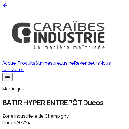
Accueil
Produits
Sur mesure
L'usine
Revendeurs
Nous
contacter
Martinique
BATIR HYPER ENTREPÔT Ducos
Zone Industrielle de Champigny
Ducos
97224