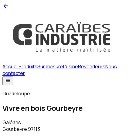
Accueil
Produits
Sur mesure
L'usine
Revendeurs
Nous
contacter
Guadeloupe
Vivre en bois Gourbeyre
Galéans
Gourbeyre
97113